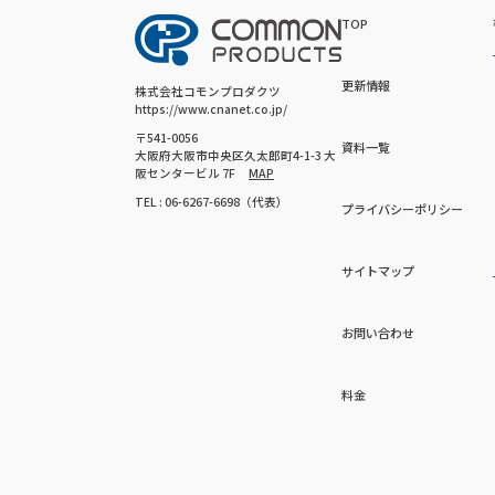
TOP
更新情報
株式会社コモンプロダクツ
https://www.cnanet.co.jp/
〒541-0056
資料一覧
大阪府大阪市中央区久太郎町4-1-3 大
阪センタービル 7F
MAP
TEL : 06-6267-6698（代表）
プライバシーポリシー
サイトマップ
お問い合わせ
料金