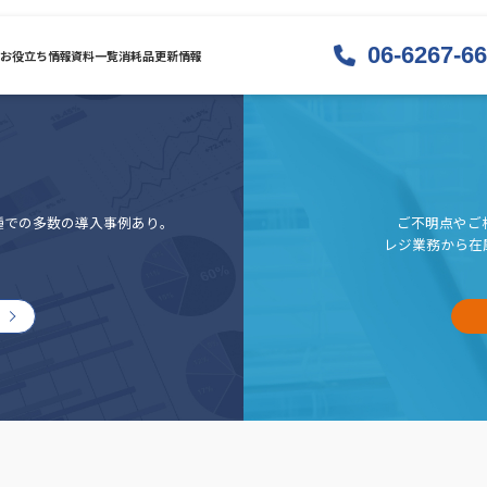
06-6267-6
お役立ち情報
資料一覧
消耗品
更新情報
種での多数の導入事例あり。
ご不明点やご
レジ業務から在