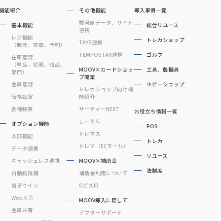
機能紹介
その他機能
導入事例一覧
駿河屋データ、サイト
基本機能
総合リユース
連携
レジ機能
トレカショップ
TAYS連携
（販売、買取、予約）
TEMPOSTAR連携
ゴルフ
在庫管理
（単品、状態、個品、
MOOV×カードショッ
工具、農機具
部門）
プ開業
会員管理
ホビーショップ
トレカショップ向け機
価格設定
能紹介
各種帳票
サーチャーNEXT
お役立ち情報一覧
しーえん
オプション機能
POS
トレマス
本部機能
トレカ
トレマ（ECモール）
データ連携
リユース
キャッシュレス連携
MOOV×補助金
法制度
自動釣銭機
補助金利用について
電子サイン
GビズID
Web入会
MOOV導入に際して
会員共有
アフターサポート