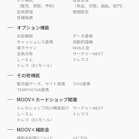
（販売、買取、予約）
（単品、状態、個品、部門）
会員管理
価格設定
各種帳票
オプション機能
本部機能
データ連携
キャッシュレス連携
自動釣銭機
電子サイン
Web入会
会員共有
サーチャーNEXT
しーえん
トレマス
トレマ（ECモール）
その他機能
駿河屋データ、サイト連携
TAYS連携
TEMPOSTAR連携
MOOV×カードショップ開業
トレカショップ向け機能紹介
サーチャーNEXT
しーえん
トレマス
トレマ（ECモール）
MOOV×補助金
補助金利用について
GビズID