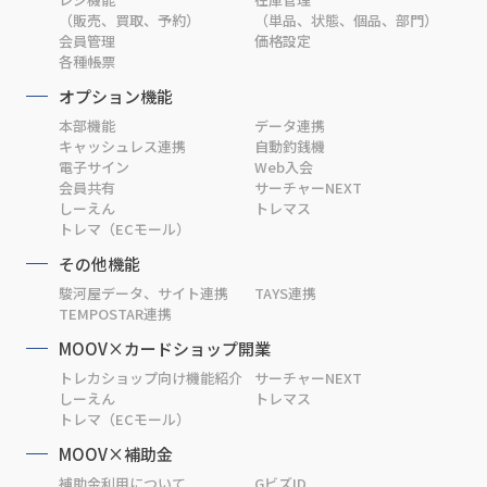
（販売、買取、予約）
（単品、状態、個品、部門）
会員管理
価格設定
各種帳票
オプション機能
本部機能
データ連携
キャッシュレス連携
自動釣銭機
電子サイン
Web入会
会員共有
サーチャーNEXT
しーえん
トレマス
トレマ（ECモール）
その他機能
駿河屋データ、サイト連携
TAYS連携
TEMPOSTAR連携
MOOV×カードショップ開業
トレカショップ向け機能紹介
サーチャーNEXT
しーえん
トレマス
トレマ（ECモール）
MOOV×補助金
補助金利用について
GビズID