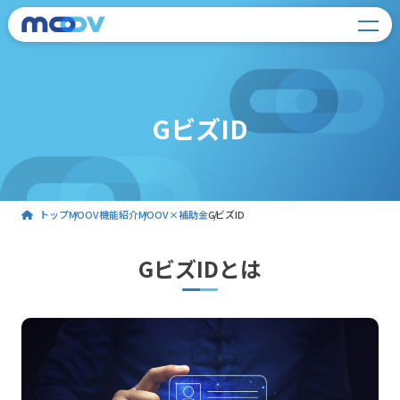
GビズID
トップ
MOOV機能紹介
MOOV×補助金
GビズID
GビズIDとは