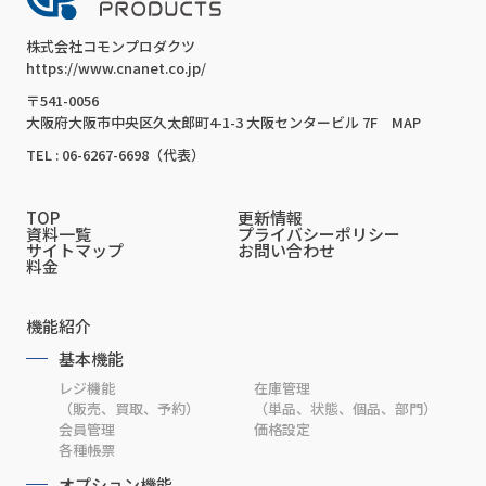
株式会社コモンプロダクツ
https://www.cnanet.co.jp/
〒541-0056
大阪府大阪市中央区久太郎町4-1-3 大阪センタービル 7F
MAP
TEL : 06-6267-6698（代表）
TOP
更新情報
資料一覧
プライバシーポリシー
サイトマップ
お問い合わせ
料金
機能紹介
基本機能
レジ機能
在庫管理
（販売、買取、予約）
（単品、状態、個品、部門）
会員管理
価格設定
各種帳票
オプション機能