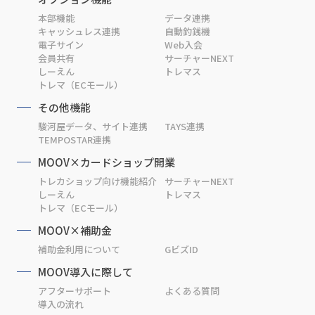
本部機能
データ連携
キャッシュレス連携
自動釣銭機
電子サイン
Web入会
会員共有
サーチャーNEXT
しーえん
トレマス
トレマ（ECモール）
その他機能
駿河屋データ、サイト連携
TAYS連携
TEMPOSTAR連携
MOOV×カードショップ開業
トレカショップ向け機能紹介
サーチャーNEXT
しーえん
トレマス
トレマ（ECモール）
MOOV×補助金
補助金利用について
GビズID
MOOV導入に際して
アフターサポート
よくある質問
導入の流れ