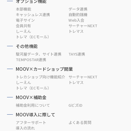
オプション機能
本部機能
データ連携
キャッシュレス連携
自動釣銭機
電子サイン
Web入会
会員共有
サーチャーNEXT
しーえん
トレマス
トレマ（ECモール）
その他機能
駿河屋データ、サイト連携
TAYS連携
TEMPOSTAR連携
MOOV×カードショップ開業
トレカショップ向け機能紹介
サーチャーNEXT
しーえん
トレマス
トレマ（ECモール）
MOOV×補助金
補助金利用について
GビズID
MOOV導入に際して
アフターサポート
よくある質問
導入の流れ