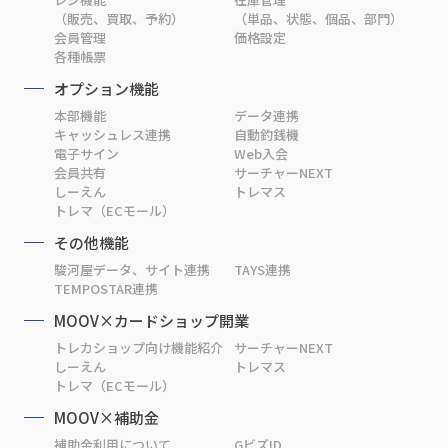
（販売、買取、予約）
（単品、状態、個品、部門）
会員管理
価格設定
各種帳票
オプション機能
本部機能
データ連携
キャッシュレス連携
自動釣銭機
電子サイン
Web入会
会員共有
サーチャーNEXT
しーえん
トレマス
トレマ（ECモール）
その他機能
駿河屋データ、サイト連携
TAYS連携
TEMPOSTAR連携
MOOV×カードショップ開業
トレカショップ向け機能紹介
サーチャーNEXT
しーえん
トレマス
トレマ（ECモール）
MOOV×補助金
補助金利用について
GビズID