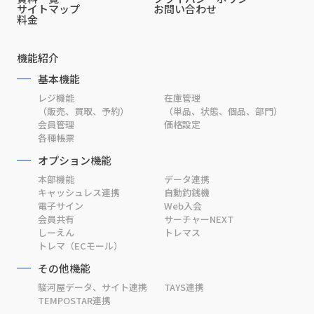
サイトマップ
お問い合わせ
料金
機能紹介
基本機能
レジ機能
在庫管理
（販売、買取、予約）
（単品、状態、個品、部門）
会員管理
価格設定
各種帳票
オプション機能
本部機能
データ連携
キャッシュレス連携
自動釣銭機
電子サイン
Web入会
会員共有
サーチャーNEXT
しーえん
トレマス
トレマ（ECモール）
その他機能
駿河屋データ、サイト連携
TAYS連携
TEMPOSTAR連携