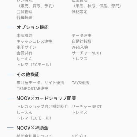
（販売、買取、予約）
（単品、状態、個品、部門）
会員管理
価格設定
各種帳票
オプション機能
本部機能
データ連携
キャッシュレス連携
自動釣銭機
電子サイン
Web入会
会員共有
サーチャーNEXT
しーえん
トレマス
トレマ（ECモール）
その他機能
駿河屋データ、サイト連携
TAYS連携
TEMPOSTAR連携
MOOV×カードショップ開業
トレカショップ向け機能紹介
サーチャーNEXT
しーえん
トレマス
トレマ（ECモール）
MOOV×補助金
補助金利用について
GビズID