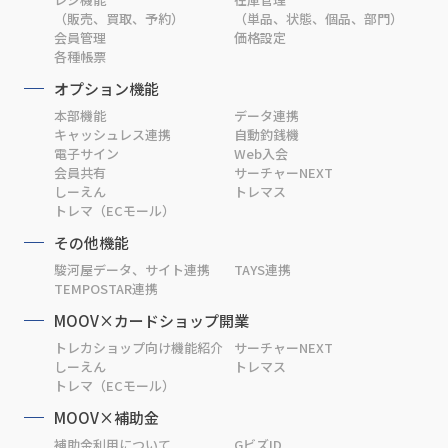
（販売、買取、予約）
（単品、状態、個品、部門）
会員管理
価格設定
各種帳票
オプション機能
本部機能
データ連携
キャッシュレス連携
自動釣銭機
電子サイン
Web入会
会員共有
サーチャーNEXT
しーえん
トレマス
トレマ（ECモール）
その他機能
駿河屋データ、サイト連携
TAYS連携
TEMPOSTAR連携
MOOV×カードショップ開業
トレカショップ向け機能紹介
サーチャーNEXT
しーえん
トレマス
トレマ（ECモール）
MOOV×補助金
補助金利用について
GビズID