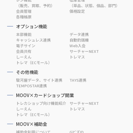
（販売、買取、予約）
（単品、状態、個品、部門）
会員管理
価格設定
各種帳票
オプション機能
本部機能
データ連携
キャッシュレス連携
自動釣銭機
電子サイン
Web入会
会員共有
サーチャーNEXT
しーえん
トレマス
トレマ（ECモール）
その他機能
駿河屋データ、サイト連携
TAYS連携
TEMPOSTAR連携
MOOV×カードショップ開業
トレカショップ向け機能紹介
サーチャーNEXT
しーえん
トレマス
トレマ（ECモール）
MOOV×補助金
補助金利用について
GビズID