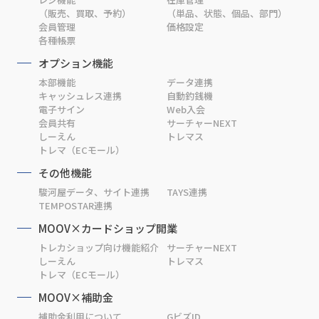
（販売、買取、予約）
（単品、状態、個品、部門）
会員管理
価格設定
各種帳票
オプション機能
本部機能
データ連携
キャッシュレス連携
自動釣銭機
電子サイン
Web入会
会員共有
サーチャーNEXT
しーえん
トレマス
トレマ（ECモール）
その他機能
駿河屋データ、サイト連携
TAYS連携
TEMPOSTAR連携
MOOV×カードショップ開業
トレカショップ向け機能紹介
サーチャーNEXT
しーえん
トレマス
トレマ（ECモール）
MOOV×補助金
補助金利用について
GビズID