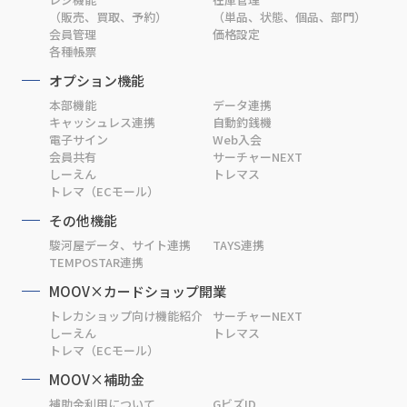
（販売、買取、予約）
（単品、状態、個品、部門）
会員管理
価格設定
各種帳票
オプション機能
本部機能
データ連携
キャッシュレス連携
自動釣銭機
電子サイン
Web入会
会員共有
サーチャーNEXT
しーえん
トレマス
トレマ（ECモール）
その他機能
駿河屋データ、サイト連携
TAYS連携
TEMPOSTAR連携
MOOV×カードショップ開業
トレカショップ向け機能紹介
サーチャーNEXT
しーえん
トレマス
トレマ（ECモール）
MOOV×補助金
補助金利用について
GビズID