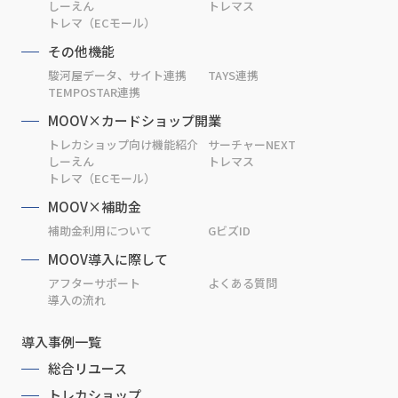
しーえん
トレマス
トレマ（ECモール）
その他機能
駿河屋データ、サイト連携
TAYS連携
TEMPOSTAR連携
MOOV×カードショップ開業
トレカショップ向け機能紹介
サーチャーNEXT
しーえん
トレマス
トレマ（ECモール）
MOOV×補助金
補助金利用について
GビズID
MOOV導入に際して
アフターサポート
よくある質問
導入の流れ
導入事例一覧
総合リユース
トレカショップ