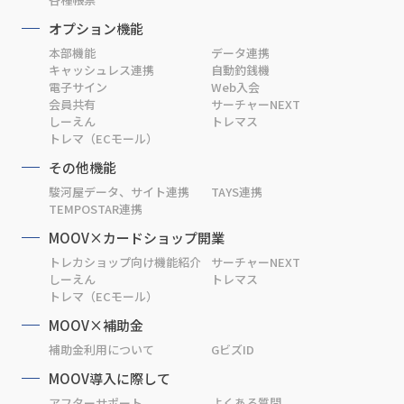
オプション機能
本部機能
データ連携
キャッシュレス連携
自動釣銭機
電子サイン
Web入会
会員共有
サーチャーNEXT
しーえん
トレマス
トレマ（ECモール）
その他機能
駿河屋データ、サイト連携
TAYS連携
TEMPOSTAR連携
MOOV×カードショップ開業
トレカショップ向け機能紹介
サーチャーNEXT
しーえん
トレマス
トレマ（ECモール）
MOOV×補助金
補助金利用について
GビズID
MOOV導入に際して
アフターサポート
よくある質問