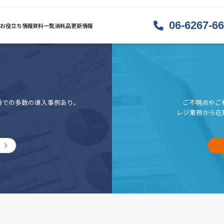
06-6267-6
お役立ち情報
資料一覧
消耗品
更新情報
種での多数の導入事例あり。
ご不明点やご
レジ業務から在