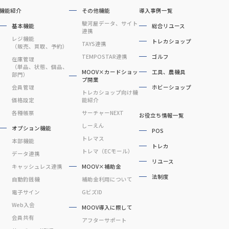
機能紹介
その他機能
導入事例一覧
駿河屋データ、サイト
基本機能
総合リユース
連携
レジ機能
トレカショップ
TAYS連携
（販売、買取、予約）
TEMPOSTAR連携
ゴルフ
在庫管理
（単品、状態、個品、
MOOV×カードショッ
工具、農機具
部門）
プ開業
会員管理
ホビーショップ
トレカショップ向け機
価格設定
能紹介
各種帳票
サーチャーNEXT
お役立ち情報一覧
しーえん
オプション機能
POS
トレマス
本部機能
トレカ
トレマ（ECモール）
データ連携
リユース
キャッシュレス連携
MOOV×補助金
法制度
自動釣銭機
補助金利用について
電子サイン
GビズID
Web入会
MOOV導入に際して
会員共有
アフターサポート