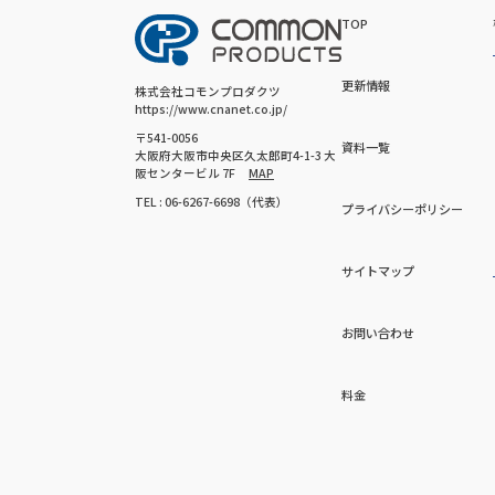
TOP
更新情報
株式会社コモンプロダクツ
https://www.cnanet.co.jp/
〒541-0056
資料一覧
大阪府大阪市中央区久太郎町4-1-3 大
阪センタービル 7F
MAP
TEL : 06-6267-6698（代表）
プライバシーポリシー
サイトマップ
お問い合わせ
料金