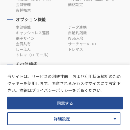
会員管理
価格設定
各種帳票
オプション機能
本部機能
データ連携
キャッシュレス連携
自動釣銭機
電子サイン
Web入会
会員共有
サーチャーNEXT
しーえん
トレマス
トレマ（ECモール）
その他機能
駿河屋データ、サイト連携
TAYS連携
当サイトは、サービスの利便性向上および利用状況解析のため
TEMPOSTAR連携
クッキーを使用します。同意されるかカスタマイズにて設定下
MOOV×カードショップ開業
さい。詳細はプライバシーポリシーをご覧ください。
トレカショップ向け機能紹介
サーチャーNEXT
しーえん
トレマス
同意する
トレマ（ECモール）
MOOV×補助金
詳細設定
補助金利用について
GビズID
お問い合わせ
資料ダウンロード