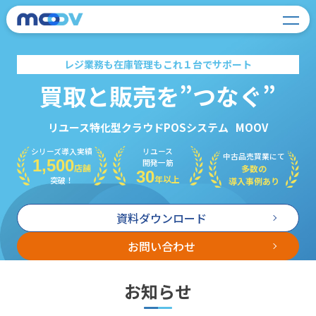
レジ業務も在庫管理もこれ１台でサポート
買取と販売を”つなぐ”
リユース特化型クラウドPOSシステム
MOOV
シリーズ導入実績
リユース
中古品売買業にて
1,500
開発一筋
店舗
多数の
30
年以上
突破！
導入事例あり
資料ダウンロード
お問い合わせ
お知らせ