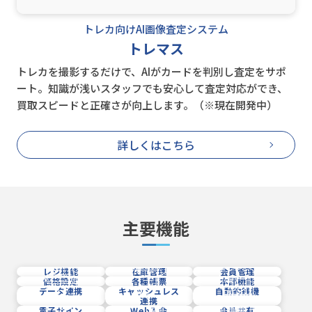
トレカ向けAI画像査定システム
トレマス
トレカを撮影するだけで、AIがカードを判別し査定をサポ
ート。知識が浅いスタッフでも安心して査定対応ができ、
買取スピードと正確さが向上します。（※現在開発中）
詳しくはこちら
主要機能
レジ機能
在庫管理
会員管理
価格設定
各種帳票
本部機能
データ連携
キャッシュレス
自動釣銭機
連携
電子サイン
Web入会
会員共有