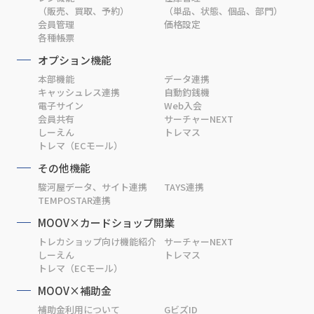
（販売、買取、予約）
（単品、状態、個品、部門）
会員管理
価格設定
各種帳票
オプション機能
本部機能
データ連携
キャッシュレス連携
自動釣銭機
電子サイン
Web入会
会員共有
サーチャーNEXT
しーえん
トレマス
トレマ（ECモール）
その他機能
駿河屋データ、サイト連携
TAYS連携
TEMPOSTAR連携
MOOV×カードショップ開業
トレカショップ向け機能紹介
サーチャーNEXT
しーえん
トレマス
トレマ（ECモール）
MOOV×補助金
補助金利用について
GビズID