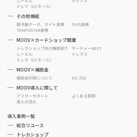
しーえん
トレマス
トレマ（ECモール）
その他機能
駿河屋データ、サイト連携
TAYS連携
TEMPOSTAR連携
MOOV×カードショップ開業
トレカショップ向け機能紹介
サーチャーNEXT
しーえん
トレマス
トレマ（ECモール）
MOOV×補助金
補助金利用について
GビズID
MOOV導入に際して
アフターサポート
よくある質問
導入の流れ
導入事例一覧
総合リユース
トレカショップ