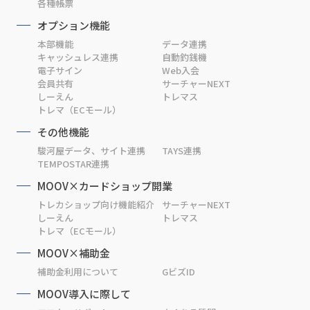
各種帳票
オプション機能
本部機能
データ連携
キャッシュレス連携
自動釣銭機
電子サイン
Web入会
会員共有
サーチャーNEXT
しーえん
トレマス
トレマ（ECモール）
その他機能
駿河屋データ、サイト連携
TAYS連携
TEMPOSTAR連携
MOOV×カードショップ開業
トレカショップ向け機能紹介
サーチャーNEXT
しーえん
トレマス
トレマ（ECモール）
MOOV×補助金
補助金利用について
GビズID
MOOV導入に際して