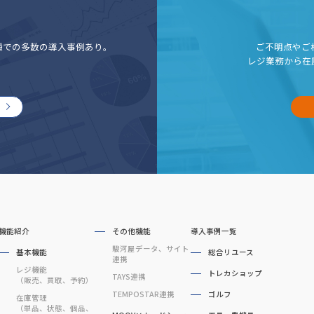
種での多数の導入事例あり。
ご不明点やご
レジ業務から在
機能紹介
その他機能
導入事例一覧
駿河屋データ、サイト
基本機能
総合リユース
連携
レジ機能
トレカショップ
TAYS連携
（販売、買取、予約）
TEMPOSTAR連携
ゴルフ
在庫管理
（単品、状態、個品、