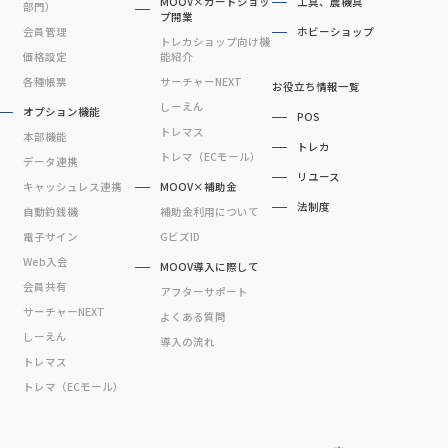
MOOV×カードショッ
工具、農機具
部門）
プ開業
会員管理
ホビーショップ
トレカショップ向け機
価格設定
能紹介
各種帳票
サーチャーNEXT
お役立ち情報一覧
しーえん
オプション機能
POS
トレマス
本部機能
トレカ
トレマ（ECモール）
データ連携
リユース
キャッシュレス連携
MOOV×補助金
法制度
自動釣銭機
補助金利用について
電子サイン
GビズID
Web入会
MOOV導入に際して
会員共有
アフターサポート
サーチャーNEXT
よくある質問
しーえん
導入の流れ
トレマス
トレマ（ECモール）