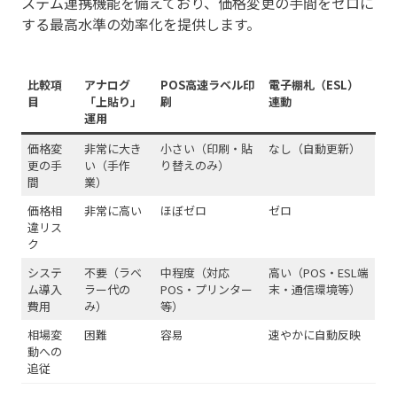
ステム連携機能を備えており、価格変更の手間をゼロに
する最高水準の効率化を提供します。
比較項
アナログ
POS高速ラベル印
電子棚札（ESL）
目
「上貼り」
刷
連動
運用
価格変
非常に大き
小さい（印刷・貼
なし（自動更新）
更の手
い（手作
り替えのみ）
間
業）
価格相
非常に高い
ほぼゼロ
ゼロ
違リス
ク
システ
不要（ラベ
中程度（対応
高い（POS・ESL端
ム導入
ラー代の
POS・プリンター
末・通信環境等）
費用
み）
等）
相場変
困難
容易
速やかに自動反映
動への
追従