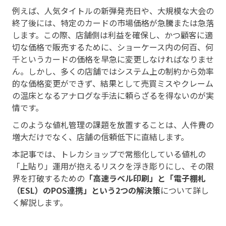
例えば、人気タイトルの新弾発売日や、大規模な大会の
終了後には、特定のカードの市場価格が急騰または急落
します。この際、店舗側は利益を確保し、かつ顧客に適
切な価格で販売するために、ショーケース内の何百、何
千というカードの価格を早急に変更しなければなりませ
ん。しかし、多くの店舗ではシステム上の制約から効率
的な価格変更ができず、結果として売買ミスやクレーム
の温床となるアナログな手法に頼らざるを得ないのが実
情です。
このような値札管理の課題を放置することは、人件費の
増大だけでなく、店舗の信頼低下に直結します。
本記事では、トレカショップで常態化している値札の
「上貼り」運用が抱えるリスクを浮き彫りにし、その限
界を打破するための
「高速ラベル印刷」と「電子棚札
（ESL）のPOS連携」という2つの解決策
について詳し
く解説します。