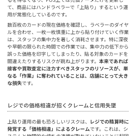
て、商品にはハンドラベラーで「上貼り」するという運
用が常態化しているのです。
数百枚のカードの現在価格を確認し、ラベラーのダイヤ
ルを合わせ、一枚一枚慎重に上から貼り付けていく作業
は、スタッフの集中力を著しく消耗させます。特に深夜
や早朝の限られた時間での作業では、集中力の低下から
誤った価格を印字してしまったり、貼る対象のカードを
間違えたりするリスクが跳ね上がります。
本来であれば
接客や買取査定に注力すべきスタッフのリソースが、単
なる「作業」に奪われていることは、店舗にとって大き
な損失
です。
レジでの価格相違が招くクレームと信用失墜
上貼り運用の最も恐ろしいリスクは、
レジでの精算時に
発覚する「価格相違」によるクレーム
です。これは、シ
ステムと物理的な値札の連携が取れていないことに起因