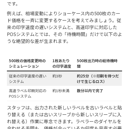
です。
例えば、相場変動によりショーケース内の500枚のカー
ド価格を一斉に変更するケースを考えてみましょう。従
来の印字速度の遅いシステムと、高速印字に対応した
POSシステムとでは、その「待機時間」だけで以下のよ
うな絶望的な差が生まれます。
500枚の価格変更時の
1枚あたり
500枚出力時の総待機時
シミュレーション
の印字速度
間
従来の印字速度の遅い
約3秒
約25分（※印刷を待つだ
システム
けで生じるロス）
高速ラベル印刷対応の
約1秒未満
数分以内で完了
POSシステム
スタッフは、出力された新しいラベルを古いラベルと貼
り替える（または古いスリーブから新しいスリーブに入
れ替える）作業に専念できます。ラベラーのダイヤルを
合わせる手間も、価格が合っているか何度も見直す必要