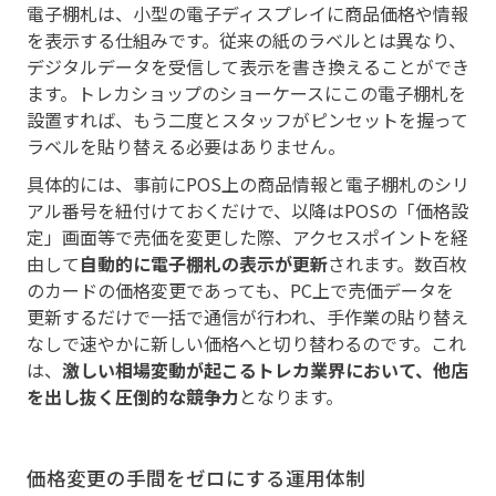
電子棚札は、小型の電子ディスプレイに商品価格や情報
を表示する仕組みです。従来の紙のラベルとは異なり、
デジタルデータを受信して表示を書き換えることができ
ます。トレカショップのショーケースにこの電子棚札を
設置すれば、もう二度とスタッフがピンセットを握って
ラベルを貼り替える必要はありません。
具体的には、事前にPOS上の商品情報と電子棚札のシリ
アル番号を紐付けておくだけで、以降はPOSの「価格設
定」画面等で売価を変更した際、アクセスポイントを経
由して
自動的に電子棚札の表示が更新
されます。数百枚
のカードの価格変更であっても、PC上で売価データを
更新するだけで一括で通信が行われ、手作業の貼り替え
なしで速やかに新しい価格へと切り替わるのです。これ
は、
激しい相場変動が起こるトレカ業界において、他店
を出し抜く圧倒的な競争力
となります。
価格変更の手間をゼロにする運用体制