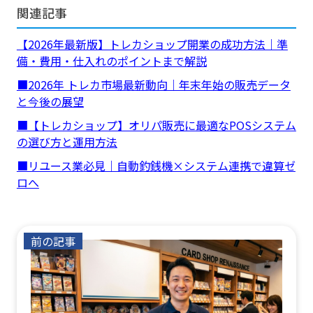
関連記事
【2026年最新版】トレカショップ開業の成功方法｜準
備・費用・仕入れのポイントまで解説
■2026年 トレカ市場最新動向｜年末年始の販売データ
と今後の展望
■【トレカショップ】オリパ販売に最適なPOSシステム
の選び方と運用方法
■リユース業必見｜自動釣銭機×システム連携で違算ゼ
ロへ
前の記事