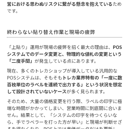
営における思わぬリスクに繋がる懸念を抱えている
ため
です。
終わらない貼り替え作業と現場の疲弊
「上貼り」運用が現場の疲弊を招く最大の理由は、
POS
システムでのデータ変更と、物理的な値札の変更という
「二度手間」
が発生している点にあります。
現在、多くのトレカショップが導入している汎用的な
POSシステムは、そもそも
トレカ業界特有の「一度に数
百枚単位のラベルを連続で出力する」という状況を想定
して設計されていないケース
が多く見られます。
そのため、大量の価格変更を行う際、ラベルの印字に極
端な時間がかかってしまい、営業時間に到底間に合いま
せん。結果として、「システムの印字を待つくらいな
ら、手でラベラーを打った方が早い」と現場が判断せざ
るを得なくなり、POS上では売価データだけを更新し