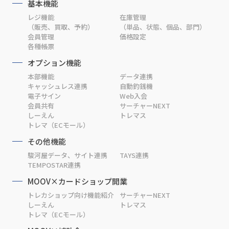
基本機能
レジ機能
在庫管理
（販売、買取、予約）
（単品、状態、個品、部門）
会員管理
価格設定
各種帳票
オプション機能
本部機能
データ連携
キャッシュレス連携
自動釣銭機
電子サイン
Web入会
会員共有
サーチャーNEXT
しーえん
トレマス
トレマ（ECモール）
その他機能
駿河屋データ、サイト連携
TAYS連携
TEMPOSTAR連携
MOOV×カードショップ開業
トレカショップ向け機能紹介
サーチャーNEXT
しーえん
トレマス
トレマ（ECモール）