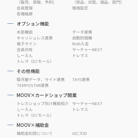
（販売、買取、予約）
（単品、状態、個品、部門）
会員管理
価格設定
各種帳票
オプション機能
本部機能
データ連携
キャッシュレス連携
自動釣銭機
電子サイン
Web入会
会員共有
サーチャーNEXT
しーえん
トレマス
トレマ（ECモール）
その他機能
駿河屋データ、サイト連携
TAYS連携
TEMPOSTAR連携
MOOV×カードショップ開業
トレカショップ向け機能紹介
サーチャーNEXT
しーえん
トレマス
トレマ（ECモール）
MOOV×補助金
補助金利用について
GビズID