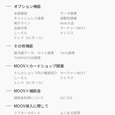
オプション機能
本部機能
データ連携
キャッシュレス連携
自動釣銭機
電子サイン
Web入会
会員共有
サーチャーNEXT
しーえん
トレマス
トレマ（ECモール）
その他機能
駿河屋データ、サイト連携
TAYS連携
TEMPOSTAR連携
MOOV×カードショップ開業
トレカショップ向け機能紹介
サーチャーNEXT
しーえん
トレマス
トレマ（ECモール）
MOOV×補助金
補助金利用について
GビズID
MOOV導入に際して
アフターサポート
よくある質問