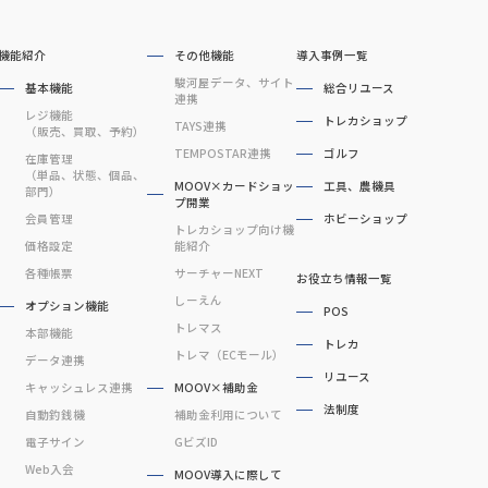
機能紹介
その他機能
導入事例一覧
駿河屋データ、サイト
基本機能
総合リユース
連携
レジ機能
トレカショップ
TAYS連携
（販売、買取、予約）
TEMPOSTAR連携
ゴルフ
在庫管理
（単品、状態、個品、
MOOV×カードショッ
工具、農機具
部門）
プ開業
会員管理
ホビーショップ
トレカショップ向け機
価格設定
能紹介
各種帳票
サーチャーNEXT
お役立ち情報一覧
しーえん
オプション機能
POS
トレマス
本部機能
トレカ
トレマ（ECモール）
データ連携
リユース
キャッシュレス連携
MOOV×補助金
法制度
自動釣銭機
補助金利用について
電子サイン
GビズID
Web入会
MOOV導入に際して