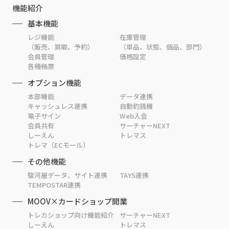
機能紹介
基本機能
レジ機能
在庫管理
（販売、買取、予約）
（単品、状態、個品、部門）
会員管理
価格設定
各種帳票
オプション機能
本部機能
データ連携
キャッシュレス連携
自動釣銭機
電子サイン
Web入会
会員共有
サーチャーNEXT
しーえん
トレマス
トレマ（ECモール）
その他機能
駿河屋データ、サイト連携
TAYS連携
TEMPOSTAR連携
MOOV×カードショップ開業
トレカショップ向け機能紹介
サーチャーNEXT
しーえん
トレマス