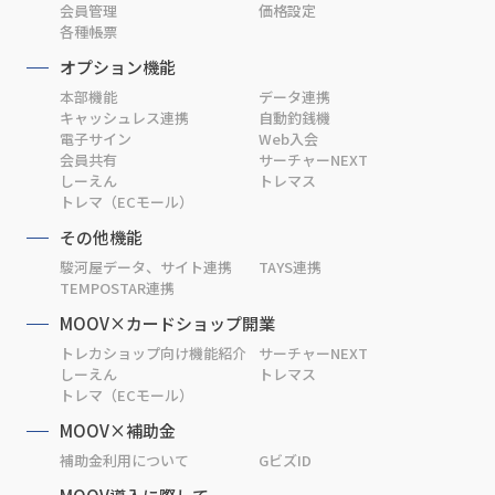
会員管理
価格設定
各種帳票
オプション機能
本部機能
データ連携
キャッシュレス連携
自動釣銭機
電子サイン
Web入会
会員共有
サーチャーNEXT
しーえん
トレマス
トレマ（ECモール）
その他機能
駿河屋データ、サイト連携
TAYS連携
TEMPOSTAR連携
MOOV×カードショップ開業
トレカショップ向け機能紹介
サーチャーNEXT
しーえん
トレマス
トレマ（ECモール）
MOOV×補助金
補助金利用について
GビズID