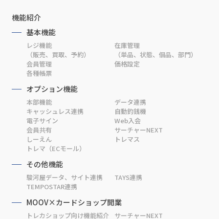
機能紹介
基本機能
レジ機能
在庫管理
（販売、買取、予約）
（単品、状態、個品、部門）
会員管理
価格設定
各種帳票
オプション機能
本部機能
データ連携
キャッシュレス連携
自動釣銭機
電子サイン
Web入会
会員共有
サーチャーNEXT
しーえん
トレマス
トレマ（ECモール）
その他機能
駿河屋データ、サイト連携
TAYS連携
TEMPOSTAR連携
MOOV×カードショップ開業
トレカショップ向け機能紹介
サーチャーNEXT