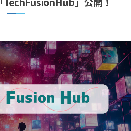
echFusionHub」公開！