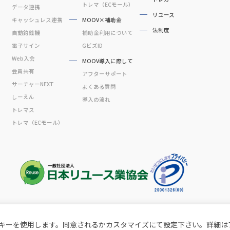
トレマ（ECモール）
データ連携
リユース
キャッシュレス連携
MOOV×補助金
法制度
自動釣銭機
補助金利用について
電子サイン
GビズID
Web入会
MOOV導入に際して
会員共有
アフターサポート
サーチャーNEXT
よくある質問
しーえん
導入の流れ
トレマス
トレマ（ECモール）
Copyright © CommonProducts Inc. All Rights Reserved.
キーを使用します。同意されるかカスタマイズにて設定下さい。詳細は