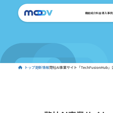
機能紹介
料金
導入事例
トップ
更新情報
弊社AI事業サイト「TechFusionHub