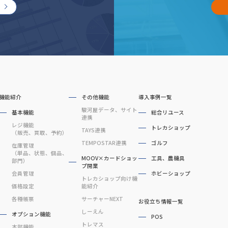
機能紹介
その他機能
導入事例一覧
駿河屋データ、サイト
基本機能
総合リユース
連携
レジ機能
トレカショップ
TAYS連携
（販売、買取、予約）
TEMPOSTAR連携
ゴルフ
在庫管理
（単品、状態、個品、
MOOV×カードショッ
工具、農機具
部門）
プ開業
会員管理
ホビーショップ
トレカショップ向け機
価格設定
能紹介
各種帳票
サーチャーNEXT
お役立ち情報一覧
しーえん
オプション機能
POS
トレマス
本部機能