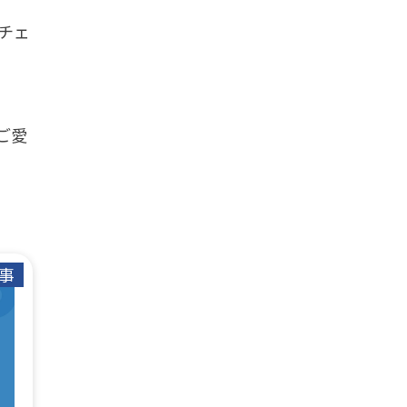
チェ
ご愛
事