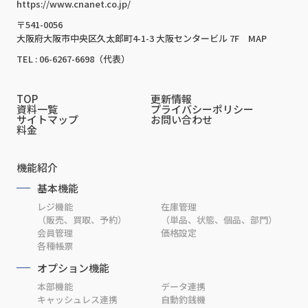
https://www.cnanet.co.jp/
〒541-0056
大阪府大阪市中央区久太郎町4-1-3 大阪センタービル 7F
MAP
TEL : 06-6267-6698（代表）
TOP
更新情報
資料一覧
プライバシーポリシー
サイトマップ
お問い合わせ
料金
機能紹介
基本機能
レジ機能
在庫管理
（販売、買取、予約）
（単品、状態、個品、部門）
会員管理
価格設定
各種帳票
オプション機能
本部機能
データ連携
キャッシュレス連携
自動釣銭機