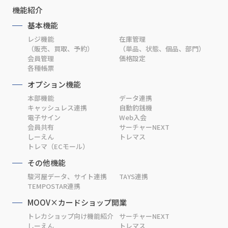
機能紹介
基本機能
レジ機能
在庫管理
（販売、買取、予約）
（単品、状態、個品、部門）
会員管理
価格設定
各種帳票
オプション機能
本部機能
データ連携
キャッシュレス連携
自動釣銭機
電子サイン
Web入会
会員共有
サーチャーNEXT
しーえん
トレマス
トレマ（ECモール）
その他機能
駿河屋データ、サイト連携
TAYS連携
TEMPOSTAR連携
MOOV×カードショップ開業
トレカショップ向け機能紹介
サーチャーNEXT
しーえん
トレマス