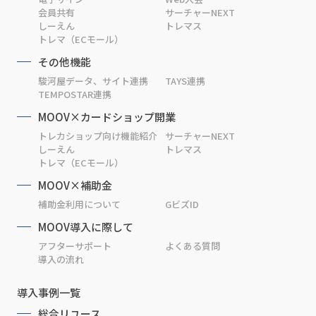
会員共有
サーチャーNEXT
しーえん
トレマス
トレマ（ECモール）
その他機能
駿河屋データ、サイト連携
TAYS連携
TEMPOSTAR連携
MOOV×カードショップ開業
トレカショップ向け機能紹介
サーチャーNEXT
しーえん
トレマス
トレマ（ECモール）
MOOV×補助金
補助金利用について
GビズID
MOOV導入に際して
アフターサポート
よくある質問
導入の流れ
導入事例一覧
総合リユース