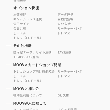
オプション機能
本部機能
データ連携
キャッシュレス連携
自動釣銭機
電子サイン
Web入会
会員共有
サーチャーNEXT
しーえん
トレマス
トレマ（ECモール）
その他機能
駿河屋データ、サイト連携
TAYS連携
TEMPOSTAR連携
MOOV×カードショップ開業
トレカショップ向け機能紹介
サーチャーNEXT
しーえん
トレマス
トレマ（ECモール）
MOOV×補助金
補助金利用について
GビズID
MOOV導入に際して
アフターサポート
よくある質問