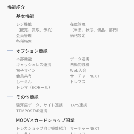
機能紹介
基本機能
レジ機能
在庫管理
（販売、買取、予約）
（単品、状態、個品、部門）
会員管理
価格設定
各種帳票
オプション機能
本部機能
データ連携
キャッシュレス連携
自動釣銭機
電子サイン
Web入会
会員共有
サーチャーNEXT
しーえん
トレマス
トレマ（ECモール）
その他機能
駿河屋データ、サイト連携
TAYS連携
TEMPOSTAR連携
MOOV×カードショップ開業
トレカショップ向け機能紹介
サーチャーNEXT
しーえん
トレマス