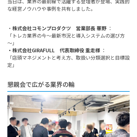
当日は、業界の最前線で活躍する登壇者が登場、実践的
な経営ノウハウや事例を共有しました。
・
株式会社コモンプロダクツ 営業部長 華野
：
「トレカ業界の今～最新市況と導入システムの選び方
～」
・株式会社GIRAFULL 代表取締役 重走様
：
「店頭マネジメントと考え方、取扱い分類選択と目標設
定」
懇親会で広がる業界の輪