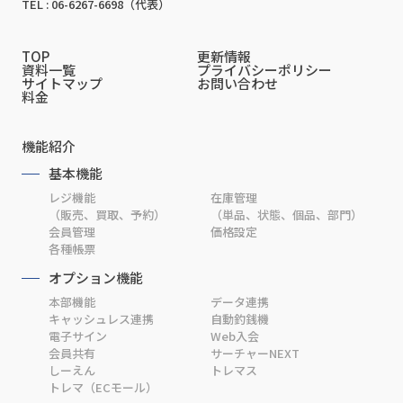
TEL : 06-6267-6698（代表）
TOP
更新情報
資料一覧
プライバシーポリシー
サイトマップ
お問い合わせ
料金
機能紹介
基本機能
レジ機能
在庫管理
（販売、買取、予約）
（単品、状態、個品、部門）
会員管理
価格設定
各種帳票
オプション機能
本部機能
データ連携
キャッシュレス連携
自動釣銭機
電子サイン
Web入会
会員共有
サーチャーNEXT
しーえん
トレマス
トレマ（ECモール）