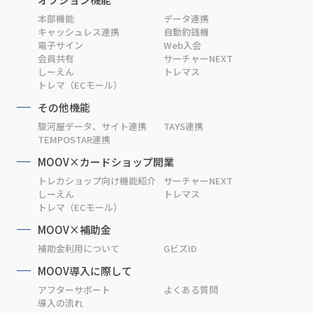
本部機能
データ連携
キャッシュレス連携
自動釣銭機
電子サイン
Web入会
会員共有
サーチャーNEXT
しーえん
トレマス
トレマ（ECモール）
その他機能
駿河屋データ、サイト連携
TAYS連携
TEMPOSTAR連携
MOOV×カードショップ開業
トレカショップ向け機能紹介
サーチャーNEXT
しーえん
トレマス
トレマ（ECモール）
MOOV×補助金
補助金利用について
GビズID
MOOV導入に際して
アフターサポート
よくある質問
導入の流れ