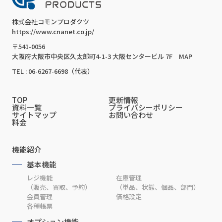
株式会社コモンプロダクツ
https://www.cnanet.co.jp/
〒541-0056
大阪府大阪市中央区久太郎町4-1-3 大阪センタービル 7F
MAP
TEL : 06-6267-6698（代表）
TOP
更新情報
資料一覧
プライバシーポリシー
サイトマップ
お問い合わせ
料金
機能紹介
基本機能
レジ機能
在庫管理
（販売、買取、予約）
（単品、状態、個品、部門）
会員管理
価格設定
各種帳票
オプション機能