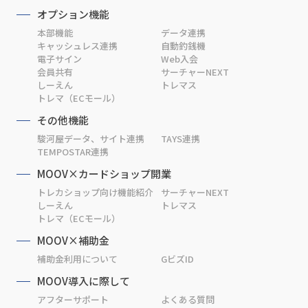
オプション機能
本部機能
データ連携
キャッシュレス連携
自動釣銭機
電子サイン
Web入会
会員共有
サーチャーNEXT
しーえん
トレマス
トレマ（ECモール）
その他機能
駿河屋データ、サイト連携
TAYS連携
TEMPOSTAR連携
MOOV×カードショップ開業
トレカショップ向け機能紹介
サーチャーNEXT
しーえん
トレマス
トレマ（ECモール）
MOOV×補助金
補助金利用について
GビズID
MOOV導入に際して
アフターサポート
よくある質問