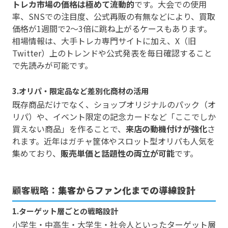
トレカ市場の価格は極めて流動的
です。大会での使用
率、SNSでの注目度、公式再販の有無などにより、買取
価格が1週間で2〜3倍に跳ね上がるケースもあります。
相場情報は、大手トレカ専門サイトに加え、X（旧
Twitter）上のトレンドや公式発表を毎日確認すること
で先読みが可能です。
3.オリパ・限定品など差別化商材の活用
既存商品だけでなく、ショップオリジナルのパック（オ
リパ）や、イベント限定の記念カードなど「ここでしか
買えない商品」を作ることで、
来店の動機付けが強化
さ
れます。近年はガチャ筐体やスロット型オリパも人気を
集めており、
販売単価と話題性の両立が可能
です。
顧客戦略：
集客からファン化までの導線設計
1.ターゲット層ごとの戦略設計
小学生・中高生・大学生・社会人といったターゲット層