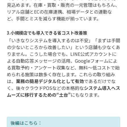
見込めます。在庫・買取・販売の一元管理はもちろん、
リアル店舗とECの在庫連携、相場データとの連動な
ど、手間とミスを減らす機能が揃っています。
3.小規模店でも導入できる省コスト改善策
「いきなりシステムを導入するのは不安」「まずは手間
の少ないところから改善したい」という店舗も少なくあ
りません。こうした場合でも、LINE公式アカウントに
よる自動応答メッセージの活用、Googleフォームによ
る買取予約・アンケート収集など、無料〜低コストで始
められる施策は数多く存在します。これらの取り組み
は、
業務の簡易デジタル化として有効
であるだけでな
く、後々クラウドPOSなどの本格的な
システム導入へス
ムーズに移行するための“土台”
にもなります。
後編はこちら：