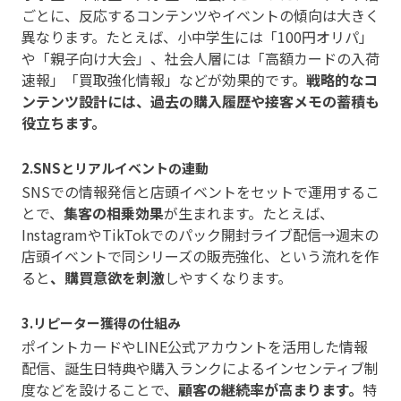
ごとに、反応するコンテンツやイベントの傾向は大きく
異なります。たとえば、小中学生には「100円オリパ」
や「親子向け大会」、社会人層には「高額カードの入荷
速報」「買取強化情報」などが効果的です。
戦略的なコ
ンテンツ設計には、過去の購入履歴や接客メモの蓄積も
役立ちます。
2.SNSとリアルイベントの連動
SNSでの情報発信と店頭イベントをセットで運用するこ
とで、
集客の相乗効果
が生まれます。たとえば、
InstagramやTikTokでのパック開封ライブ配信→週末の
店頭イベントで同シリーズの販売強化、という流れを作
ると
、購買意欲を刺激
しやすくなります。
3.リピーター獲得の仕組み
ポイントカードやLINE公式アカウントを活用した情報
配信、誕生日特典や購入ランクによるインセンティブ制
度などを設けることで、
顧客の継続率が高まります。
特