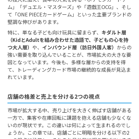
ム」「デュエル・マスターズ」や「遊戯王OCG」、そし
て「ONE PIECEカードゲーム」といった主要ブランドの
堅調な伸びがあります。
特に、単なる子ども向け玩具に留まらず、
キダルト層
（KidとAdultを組み合わせた造語で、子どもの心を持
つ大人層）
や、
インバウンド層（訪日外国人客）
からの
強い需要を取り込んでいることが、市場拡大の大きな要
因となっています。今後も、多様な層からの支持を得
て、トレーディングカード市場の継続的な成長が見込ま
れています。
店舗の格差と売上を分ける2つの視点
市場が拡大する中、売り上げを大きく伸ばす店舗がある
一方で、集客や在庫回転に課題を抱える店舗も少なくな
いのが現状です。この違いは何によって生まれるのでし
ょうか。この章では、店舗ごとに明暗を分ける以下の2