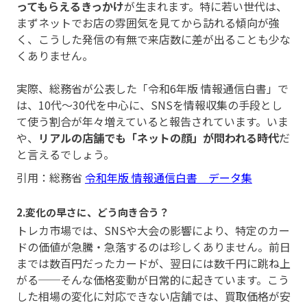
ってもらえるきっかけ
が生まれます。特に若い世代は、
まずネットでお店の雰囲気を見てから訪れる傾向が強
く、こうした発信の有無で来店数に差が出ることも少な
くありません。
実際、総務省が公表した「令和6年版 情報通信白書」で
は、10代〜30代を中心に、SNSを情報収集の手段とし
て使う割合が年々増えていると報告されています。いま
や、
リアルの店舗でも「ネットの顔」が問われる時代
だ
と言えるでしょう。
引用：総務省
令和年版 情報通信白書 データ集
2.変化の早さに、どう向き合う？
トレカ市場では、SNSや大会の影響により、特定のカー
ドの価値が急騰・急落するのは珍しくありません。前日
までは数百円だったカードが、翌日には数千円に跳ね上
がる──そんな価格変動が日常的に起きています。こう
した相場の変化に対応できない店舗では、買取価格が安