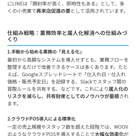
にLINEは「開封率が高く、即時性もある」として、多
くの小売業で
再来店促進の要
として活用されています。
仕組み戦略：業務効率と属人化解消への仕組みづ
くり
1.手動から始める業務の「見える化」
最初から高額なシステムを導入せずとも、業務フローを
整理するだけで改善できるケースは多くあります。たと
えば、Googleスプレッドシートで「仕入れ日・仕入れ
価格・販売予定日」を記録する、Slackでスタッフ間の
買取ルールを共有する、などです。これにより
属人化の
リスクを減らし、共有財産としてのノウハウが蓄積
され
ます。
2.クラウドPOS導入による標準化
一定の売上規模やスタッフ数を超えた段階では、MOOV
のようなクラウドPOSを導入することで
大幅な効率化
が